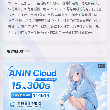
顿下来，在那里，一些新的女性朋友正在等待着他。她是位男孩子
气的美人，但有点孤僻：朝宮 ひまり。智慧与美貌的化身，同时也
是学生会主席：邑崎 遥月。自称“黑暗之女”，但也拥有普通一面：
神月 依愛。总是试图表现得像个大人，但却仍然喜欢戏弄你（你的
表妹）：藤白 乃絵里。以及以让每个人都开心为己任的女孩：天。
你将如何在天堂里雕琢你永恒的幸福？一段新的恋情即将开始……
游戏标签
78/78
广告