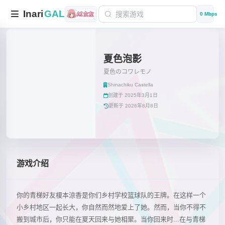
Inari
GAL
0 Mbps
夏色泡影
夏色のコワレモノ
Shinachiku Castella
创建于 2025年3月1日
更新于 2026年8月8日
游戏介绍
你的青梯好友榎本涼香是你们乡村学校篮球队的王牌。在这样一个
小乡村地区一起长大，你自然而然地爱上了她。然而，当你不得不
搬到城市后，你只能在夏天回来与她相聚。当你回来时...在与青梯