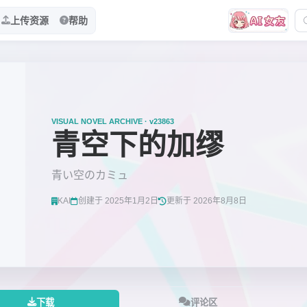
上传资源
帮助
VISUAL NOVEL ARCHIVE · v23863
青空下的加缪
青い空のカミュ
KAI
创建于 2025年1月2日
更新于 2026年8月8日
下载
评论区