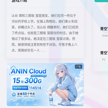
游戏介绍
込谷 燐和三間坂 蛍是朋友，她们在同一所位于
河谷的学校上学。在镇上购物后，她们乘火车回
家，却睡过头了。当込谷 燐醒来时，她们已经到
青空
了终点站，也就是三間坂 蛍居住的村庄。由于她
Arte
错过了很多站，她决定在三間坂 蛍家过夜。然
而，她很快就注意到有些不对劲。尽管才晚上八
点，周围却空无一人……
青空
PC
广告