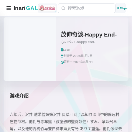
Inari
GAL
0 Mbps
茂伸奇谈-Happy End-
ものべの -happy end-
Lose
创建于 2025年1月2日
更新于 2026年8月7日
游戏介绍
六年后，沢井 透带着妹妹沢井 夏葉回到了高知县深山中的偏远村
庄物部村。他们与赤车熊（孩童般的壁虎妖怪）すみ、伞妖飛車
角，以及他的青梅竹马兼自称未婚妻有島 ありす重逢。他们像过去