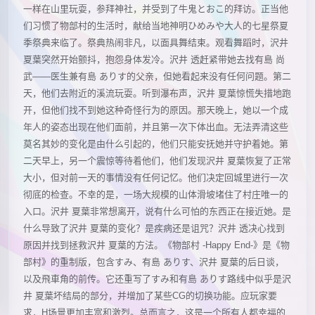
一样在山里玩耍，参拜神社，并受到了牛鬼とおこ的拜访。正当他
们习惯了物部村的生活时，献给当地神明ひめみや大人的七星祭夏
季祭典来临了。祭典热闹非凡，以面具舞结束。观看舞蹈时，沢井
夏葉突然开始颤抖，抱怨身体发冷。沢井 透赶紧带她去找有島 尚
武——医生兼有島 ありす的父亲，但她看起来没有任何问题。第二
天，他们去附近的溪流玩耍。听到瀑布声，沢井 夏葉惊慌失措地跑
开，但他们找不到她这种奇怪行为的原因。那天晚上，她以一个成
年人的姿态出现在他们面前，并且第一次下体出血。无法弄清这些
莫名其妙的变化是由什么引起的，他们只能安抚她并守护着她。第
二天早上，另一个震惊等待着他们，他们发现沢井 夏葉恢复了正常
大小，但对前一天的事情没有任何记忆。他们决定回城里进行一次
彻底的检查。不幸的是，一场大规模的山体滑坡堵住了村庄唯一的
入口。沢井 夏葉非常想离开，说有什么可怕的东西正在接近她。是
什么导致了沢井 夏葉的变化？是疾病还是诅咒？沢井 透决心找到
原因并找到拯救沢井 夏葉的方法。《物部村 -Happy End-》是《物
部村》的重制版，包含すみ、有島 ありす、沢井 夏葉的后日谈，
以及飛車角的前传。它还重写了すみ和有島 ありす路线中似乎是沢
井 夏葉坏结局的部分，并增加了某些CG的切换功能。应玩家要
求，H场景更加丰富和激烈。总而言之，这是一个所有人都幸福的