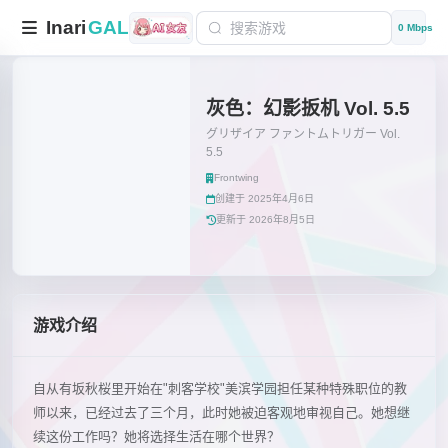
Inari
GAL
0 Mbps
灰色：幻影扳机 Vol. 5.5
グリザイア ファントムトリガー Vol.
5.5
Frontwing
创建于 2025年4月6日
更新于 2026年8月5日
游戏介绍
自从有坂秋桜里开始在"刺客学校"美滨学园担任某种特殊职位的教
师以来，已经过去了三个月，此时她被迫客观地审视自己。她想继
续这份工作吗？她将选择生活在哪个世界？