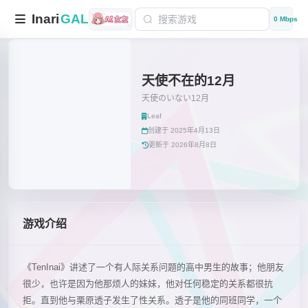
Inari
GAL
0 Mbps
天使不在的12月
天使のいない12月
Leaf
创建于 2025年4月13日
更新于 2026年8月8日
游戏介绍
《TenInai》讲述了一个有人际关系问题的高中男生的故事；他朋友
很少，也许是因为他那烦人的妹妹，他对任何稳定的关系都很抗
拒。直到他与栗原透子发生了性关系。透子是他的同班同学，一个