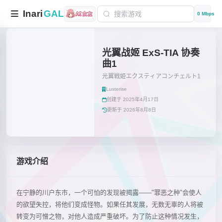
Inari
GAL
0 Mbps
光翼战姬 ExS-TIA 协奏
曲1
光翼戦姫エクスティアコンチェルト1
Lusterise
创建于 2025年4月17日
更新于 2026年8月8日
游戏介绍
在宁静的川户东市，一个可怕的发现被揭露——"罪恶之种"会使人
的欲望失控，将他们变成怪物。如果任其发展，无数无辜的人将被
转变为可憎之物，对他人造成严重破坏。为了防止这种情况发生，