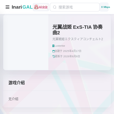
Inari
GAL
0 Mbps
光翼战姬 ExS-TIA 协奏
曲2
光翼戦姫エクスティアコンチェルト2
Lusterise
创建于 2025年4月17日
更新于 2026年8月8日
游戏介绍
无介绍