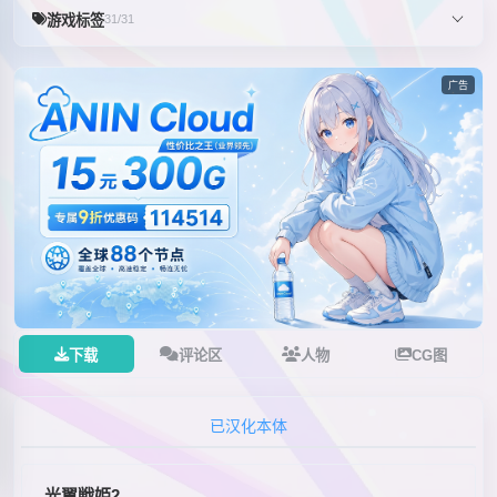
游戏标签
31/31
广告
下载
评论区
人物
CG图
已汉化本体
光翼戦姫2