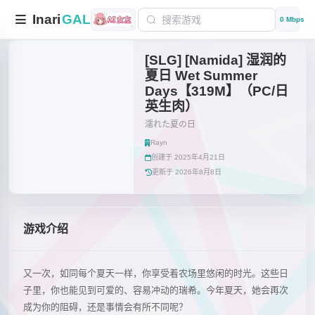
Inari
GAL
0 Mbps
[SLG] [Namida] 湿润的
夏日 Wet Summer
Days【319M】（PC/日
英生肉）
濡れた夏の日
Rayn
创建于 2025年4月21日
更新于 2026年8月8日
游戏介绍
又一次，如同每个夏天一样，你享受着农场里悠闲的时光。这些日
子里，你也能见到可爱的、容易冲动的瑞希。今年夏天，她会再次
成为你的阻碍，还是事情会有所不同呢？