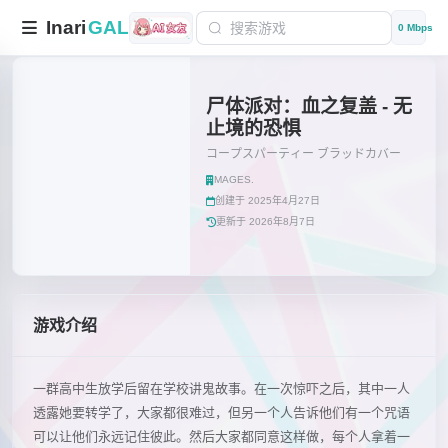
Inari
GAL
0 Mbps
尸体派对：血之复盖 - 无
止境的恐惧
コープスパーティー ブラッドカバー
MAGES.
创建于 2025年4月27日
更新于 2026年8月7日
游戏介绍
一群高中生放学后留在学校讲鬼故事。在一次惊吓之后，其中一人
透露她要转学了，大家都很难过，但另一个人告诉他们有一个咒语
可以让他们永远记住彼此。然后大家都同意这样做，每个人拿着一