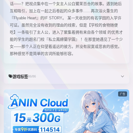
话——？把视点集中在一个女主人公白鷺茉百合的故事。遇到她后
互相吸引，加上在一起之后卷起的众多事件……再次浴火重生的
『Flyable Heart』的IF STORY。 某一天收到的有名学园的入学许
可证。虽然完全没有收到的理由的线索，但是【学校的食物随便
吃】一条吸引了主人公，进入了聚集着拥有来自各个领域 的优秀才
能的学生的超名门校『私立鳳繚蘭学園』 ！在那里她遇见了一个少
女——那个人正在仰望着遥远的彼方。并没有寂寞或悲哀的感觉。
那种感觉不是简单的言词所能够形容。
游戏标签
86/86
广告