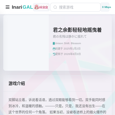
Inari
GAL
0 Mbps
君之余影轻轻地摇曳着
君の名残は静かに揺れて
Unison Shift: Blossom
创建于 2025年1月2日
更新于 2026年8月3日
游戏介绍
双脚站立着，诉说着话语，透过双眼能够看到一切。双手能同时感
到冰冷，和温暖的感触。———只是。只是，我还没有出生——在
这个世界的任何一个角落。 如果当初，没被卷进桥上的烟火爆炸的