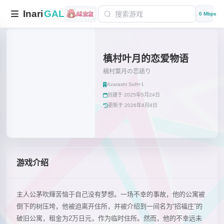
Inari
GAL
0 Mbps
槙村叶月的恋爱物语
槇村葉月の恋語り
Azarashi Soft+1
创建于 2025年5月24日
更新于 2026年8月8日
游戏介绍
主人公茅吹輝苦恼于自己没有梦想。一场不幸的事故，他的公寓被
倒下的树压垮，他被迫离开住所，并被介绍到一间名为“招福庄”的
破旧公寓，租金为2万日元，作为临时住所。然而，他的不幸远未