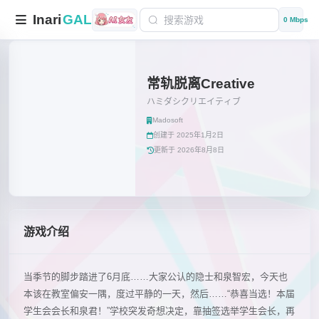
Inari
GAL
0 Mbps
常轨脱离Creative
ハミダシクリエイティブ
Madosoft
创建于 2025年1月2日
更新于 2026年8月8日
游戏介绍
当季节的脚步踏进了6月底……大家公认的隐士和泉智宏，今天也
本该在教室偏安一隅，度过平静的一天，然后……“恭喜当选！本届
学生会会长和泉君！”学校突发奇想决定，靠抽签选举学生会长，再