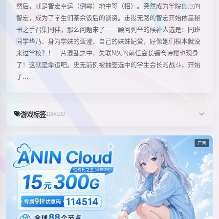
然后，就是智宏幸运（倒霉）地中签（招）。突然成为学院焦点的
智宏，成为了学生们茶余饭后的谈资。走投无路的智宏开始依靠秘
书之手召集同伴，那么问题来了——顾问列举的候补人选是：同班
同学华乃、身为学妹的亚澄、自己的妹妹妃爱，好像她们根本就没
来过学校？！一片混乱之中，失联N久的前任会长镰仓诗樱也现身
了！这就是命运吧。史无前例被抽签选中的学生会长的战斗，开始
了……
游戏标签
100/100
广告