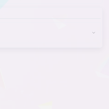
时代背景
四项或更多选项的抉择
提示角
唯一真结局
文本审查
文本显示
无回溯功能
无跳过功能
现代
信息倾泻
悬疑
选项
学生主角
学校美术社
依个性分类的女主角
音乐鉴赏
用户界面
有剧情的坏结局
有脸的主人公
有性经验的女主角
有性经验的主人公
哲学
只有一个坏结局
主角
主角的后辈女主角
主角发型特征
主角角色/职业
主角特质
主角外貌
主角性别
主人公的表亲是女主角
主题
ADV