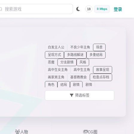
登录
18
0 Mbps
白发主人公
不良少年主角
场景
呈现方式
多路线解谜
多重结局
恶魔
分支剧情
风格
高中生女主角
高中生主角
故事呈现
画家男主角
基督教教会
检查点存档
角色
结局
剧情
剧情
可解锁攻略角色
可解锁路线
炼金术
筛选标签
恋爱
路线
梦境
男孩气女主
男性主人公
女主角
女主角的关系
女主角的身份/职业
女主角特质
其他角色标签
其他元素
青梅竹马女主角
设定
设计
人物
CG图