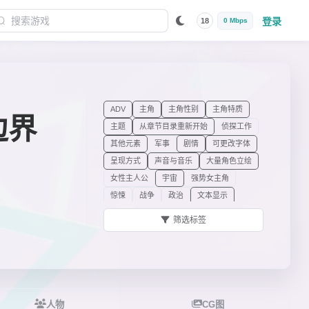
登录
18
0 Mbps
ADV
主角
主角性别
主角特质
 边界
主题
从章节目录重新开始
侦探工作
其他元素
军事
剧情
可更改字体
呈现方式
声音与音乐
大量角色立绘
女性主人公
宇宙
强势女主角
惊悚
战争
政治
文本显示
无恋爱剧情
时代背景
有立绘的主角
筛选标签
有脸的主人公
浮动文本框
环境音效
电子小说
画面
立绘
类型
结局
虚构世界中的现代背景
角色
设定
设计
路线
选项
间谍活动
预渲染3D背景
风格
人物
CG图