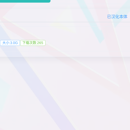
已汉化本体
大小:3.0G
下载次数:265