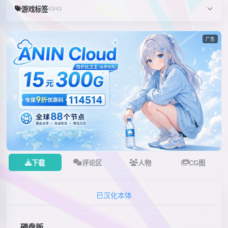
游戏标签
43/43
广告
下载
评论区
人物
CG图
已汉化本体
硬盘版