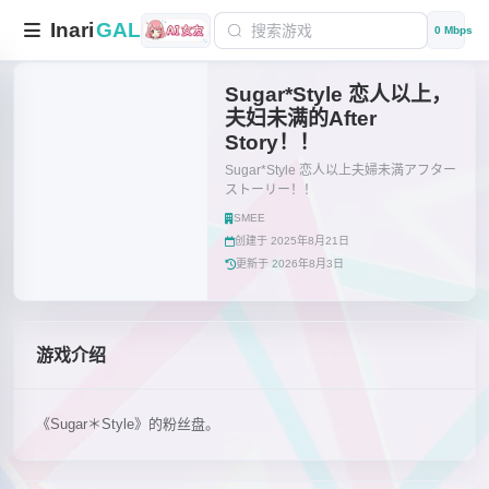
Inari
GAL
0 Mbps
Sugar*Style 恋人以上，
夫妇未满的After
Story！！
Sugar*Style 恋人以上夫婦未満アフター
ストーリー！！
SMEE
创建于 2025年8月21日
更新于 2026年8月3日
游戏介绍
《Sugar＊Style》的粉丝盘。