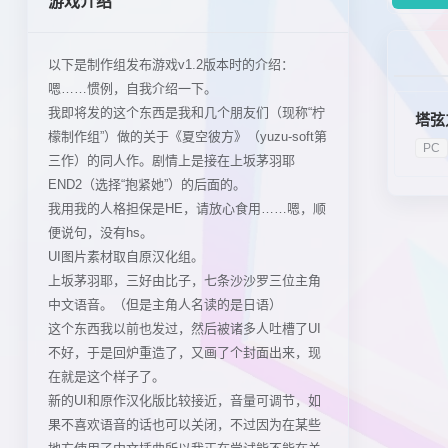
游戏介绍
以下是制作组发布游戏v1.2版本时的介绍：
嗯……惯例，自我介绍一下。
我即将发的这个东西是我和几个朋友们（现称“柠
塔弦
檬制作组”）做的关于《夏空彼方》（yuzu-soft第
PC
三作）的同人作。剧情上是接在上坂茅羽耶
END2（选择“抱紧她”）的后面的。
我用我的人格担保是HE，请放心食用……嗯，顺
便说句，没有hs。
UI图片素材取自原汉化组。
上坂茅羽耶，三好由比子，七条沙沙罗三位主角
中文语音。（但是主角人名读的是日语）
这个东西我以前也发过，然后被诸多人吐槽了UI
不好，于是回炉重造了，又画了个封面出来，现
在就是这个样子了。
新的UI和原作汉化版比较接近，音量可调节，如
果不喜欢语音的话也可以关闭，不过因为在某些