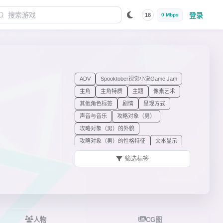
登录
18
0 Mbps
ADV
Spooktober视觉小说Game Jam
主角
主角特质
主题
像素艺术
其他角色标签
剧情
呈现方式
声音与音乐
攻略对象（男）
攻略对象（男）的外貌
攻略对象（男）的性格特征
文本显示
机器人主角
犬耳主角
画面
类型
筛选标签
角色
非原日语视觉小说的日语配音
风格
人物
CG图