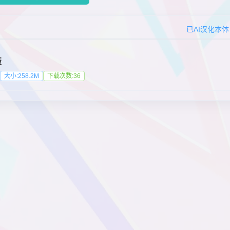
已AI汉化本体
版
大小:258.2M
下载次数:36