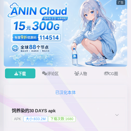
广告
下载
评论区
人物
CG图
已汉化本体
饲养染的30 DAYS apk
APK
大小:833.2M
下载次数:1680