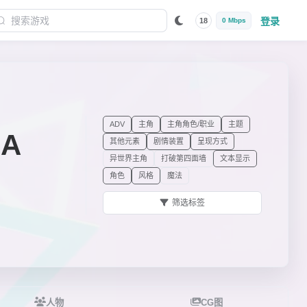
登录
18
0 Mbps
ADV
主角
主角角色/职业
主题
IA
其他元素
剧情装置
呈现方式
异世界主角
打破第四面墙
文本显示
角色
风格
魔法
筛选标签
人物
CG图