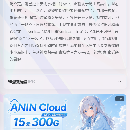
说不定，她已经平安无事地回到家中，正就读于岛上的高中，过着
平凡的生活……然而，淡淡的期待终究还是落空了。自那一夜起，
银花便不知所踪。流星陷入失意，打算离开姬之岛。就在这时，他
经历了一场不可思议的重逢。出现在他面前的，是仍保持旧时模样
的少女——Ginka。“欢迎回来”Ginka连自己的名字都已不记得。只
记得“流星”这一名字，以及对他的恋慕之情。迄今为止，她到底身
处何方？为何仍保持年幼时的模样？流星将在这座生活节奏缓慢的
小小岛屿上，与从神隐归来的青梅竹马之友一起，度过宛如童话般
的暑假。
游戏标签
89/89
广告