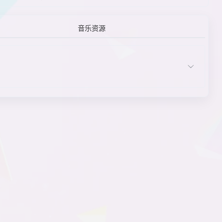
女主角的服装与配饰
女主角特质
女主角外貌
配角
七个以上结局
音乐资源
其他元素
日常喜剧
日常系
日常系戏剧
设定
设计
声音与音乐
时代背景
文本显示
文学改编
无法存档
无回溯功能
无角色立绘
无快速存取档
喜剧
现代
现代地球
现代日本
线性剧情
虚构的现代日本城镇
选项
拥有绝对领域的女主角
用户界面
有脸的主人公
有配音的主人公
有声旁白
宇宙
章节式故事
主角
主角特质
主角性别
主题
ADV