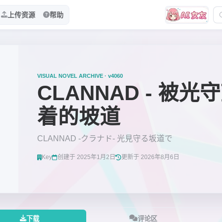
上传资源
帮助
VISUAL NOVEL ARCHIVE · v4060
CLANNAD - 被光
着的坡道
CLANNAD -クラナド- 光見守る坂道で
Key
创建于 2025年1月2日
更新于 2026年8月6日
下载
评论区