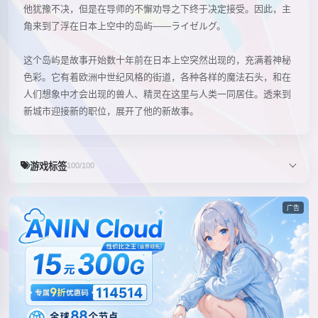
他犹豫不决，但是在导师的不懈劝导之下终于决定接受。因此，主
角来到了浮在日本上空中的岛屿——ライゼルグ。
这个岛屿是故事开始数十年前在日本上空突然出现的，充满着神秘
色彩。它有着欧洲中世纪风格的街道，各种各样的魔法石头，和在
人们想象中才会出现的兽人、精灵在这里与人类一同居住。透来到
新城市迎接新的职位，展开了他的新故事。
游戏标签
100/100
广告