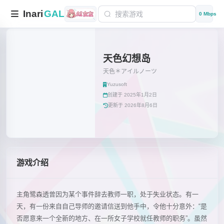
Inari
GAL
0 Mbps
天色幻想岛
天色＊アイルノーツ
Yuzusoft
创建于 2025年1月2日
更新于 2026年8月6日
游戏介绍
主角鹭森透曾因为某个事件辞去教师一职，处于失业状态。有一
天，有一份来自自己导师的邀请信送到他手中，令他十分意外：“是
否愿意来一个全新的地方、在一所女子学校就任教师的职务”。虽然