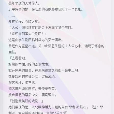
英年早逝的天才伶人。
近乎传奇的她，在壮烈的戏剧终章获知了一个真相。
……
斗转星移，春临大地。
主人公・濑和环在迎新会上发现了某个节目。
「欢迎来到萤火虫剧团！」
这是由学生剧团临时举办的突击演出。
曾经作为童星出道，却中止演艺生涯的主人公心中，涌现了怀念的
回忆。
「去看看吧」
好热闹本性开始的荒诞故事。
掀开序幕的故事，在迎来终章之前都不会中止吧。
热爱戏剧的纯情少女，架桥琥珀。
演艺天才，匂宫巡。
知名度剧增的网红，天使奈奈菜。
放弃演艺的幕后少女，箱鸟理世。
「创造最美好的戏剧！」
她们展现的是，以北欧神话为主题的舞台“菲利亚“演出。（注：菲
利亚，源自希腊语Philia，意为兄弟之爱）