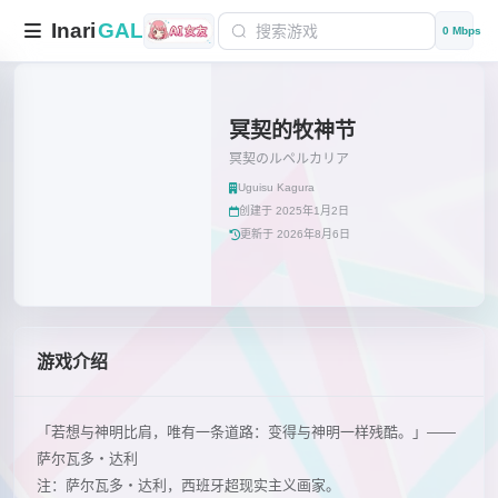
Inari
GAL
0 Mbps
冥契的牧神节
冥契のルペルカリア
Uguisu Kagura
创建于 2025年1月2日
更新于 2026年8月6日
游戏介绍
「若想与神明比肩，唯有一条道路：变得与神明一样残酷。」——
萨尔瓦多・达利
注：萨尔瓦多・达利，西班牙超现实主义画家。