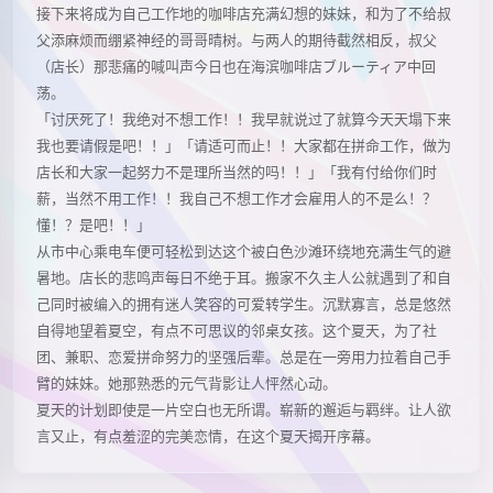
接下来将成为自己工作地的咖啡店充满幻想的妹妹，和为了不给叔
父添麻烦而绷紧神经的哥哥晴树。与两人的期待截然相反，叔父
（店长）那悲痛的喊叫声今日也在海滨咖啡店ブルーティア中回
荡。
「讨厌死了！我绝对不想工作！！我早就说过了就算今天天塌下来
我也要请假是吧！！」「请适可而止！！大家都在拼命工作，做为
店长和大家一起努力不是理所当然的吗！！」「我有付给你们时
薪，当然不用工作！！我自己不想工作才会雇用人的不是么！？
懂！？是吧！！」
从市中心乘电车便可轻松到达这个被白色沙滩环绕地充满生气的避
暑地。店长的悲鸣声每日不绝于耳。搬家不久主人公就遇到了和自
己同时被编入的拥有迷人笑容的可爱转学生。沉默寡言，总是悠然
自得地望着夏空，有点不可思议的邻桌女孩。这个夏天，为了社
团、兼职、恋爱拼命努力的坚强后辈。总是在一旁用力拉着自己手
臂的妹妹。她那熟悉的元气背影让人怦然心动。
夏天的计划即使是一片空白也无所谓。崭新的邂逅与羁绊。让人欲
言又止，有点羞涩的完美恋情，在这个夏天揭开序幕。