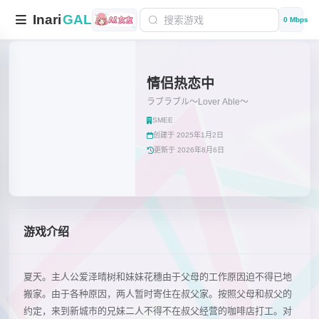
Inari
GAL
0 Mbps
情侣热恋中
ラブラブル～Lover Able～
SMEE
创建于 2025年1月2日
更新于 2026年8月6日
游戏介绍
夏天。主人公爱泽晴树和妹妹花穗由于父母的工作原因迫不得已地
搬家。由于各种原因，两人暂时寄住在叔父家。按照父母和叔父的
约定，来到新城市的兄妹二人不得不在叔父经营的咖啡店打工。对